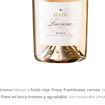
Aroma
intenso a
fruta
roja
;
fresa
,
frambuesa
,
cereza
; 
.
Paso en boca intenso y agradable
, con recuerdos a fru