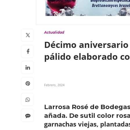
Actualidad
Décimo aniversario 
pálido elaborado c
Febrero, 2024
Larrosa Rosé de Bodegas
añada. De sutil color ro
garnachas viejas,
plantadas