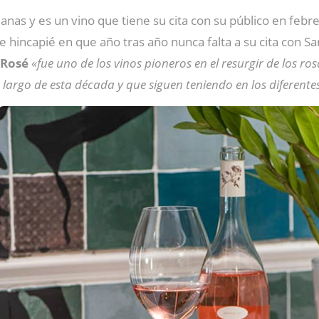
janas y es un vino que tiene su cita con su público en febr
 hincapié en que año tras año nunca falta a su cita con Sa
 Rosé
«fue uno de los vinos pioneros en el resurgir de los r
 largo de esta década y que siguen teniendo en los diferent