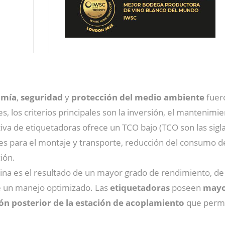
omía
,
seguridad
y
protección del medio ambiente
fuero
s, los criterios principales son la inversión, el mantenimie
va de etiquetadoras ofrece un TCO bajo (TCO son las siglas
es para el montaje y transporte, reducción del consumo 
ión.
quina es el resultado de un mayor grado de rendimiento, 
e un manejo optimizado. Las
etiquetadoras
poseen
mayor
ión posterior de la estación de acoplamiento
que permi