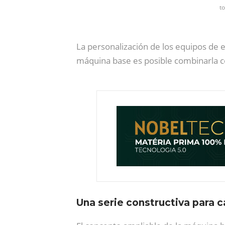
to
La personalización de los equipos de 
máquina base es posible combinarla c
Una serie constructiva para c