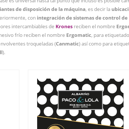
se es universal hasta tal punto que incluso es posible cam
iantes de disposición de la máquina
, es decir la
ubicaci
teriormente, con
integración de sistemas de control de 
dores intercambiables de
Krones
reciben el nombre
Ergo
dhesivo frío reciben el nombre
Ergomatic
, para etiquetad
envolventes troqueladas (
Canmatic
) así como para etiqu
ll
).