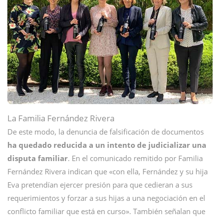
La Familia Fernández Rivera
De este modo, la denuncia de falsificación de documentos
ha quedado reducida a un intento de judicializar una
disputa familiar
. En el comunicado remitido por Familia
Fernández Rivera indican que «con ella, Fernández y su hija
Eva pretendían ejercer presión para que cedieran a sus
requerimientos y forzar a sus hijas a una negociación en el
conflicto familiar que está en curso». También señalan que