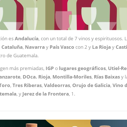
ión es
Andalucía
, con un total de 7 vinos y espirituosos.
,
Cataluña
,
Navarra
y
País
Vasco
con 2 y
La Rioja
y
Cast
otro de Guatemala.
rigen más premiadas,
IGP
o
lugares
geográficos
,
Utiel-R
anzarote
,
DOca. Rioja
,
Montilla-Moriles
,
Rías
Baixas
y l
Toro
,
Tres
Riberas
,
Valdeorras
,
Orujo de Galicia
,
Vino d
temala
, y
Jerez de la Frontera
, 1.