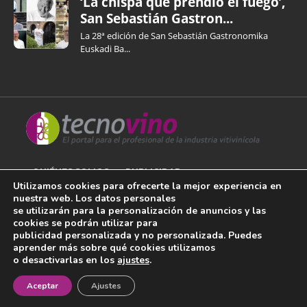
‘La chispa que prendió el fuego’,
San Sebastián Gastron...
La 28ª edición de San Sebastián Gastronomika
Euskadi Ba...
QUIÉNES SOMOS
PUBLICIDAD
Utilizamos cookies para ofrecerte la mejor experiencia en
nuestra web. Los datos personales
AVISO LEGAL
se utilizarán para la personalización de anuncios y las
cookies se podrán utilizar para
POLÍTICA DE COOKIES
publicidad personalizada y no personalizada. Puedes
aprender más sobre qué cookies utilizamos
POLÍTICA DE PRIVACIDAD
o desactivarlas en los
ajustes
.
¡Newsletter!
CONTACTO
Aceptar
Ajustes