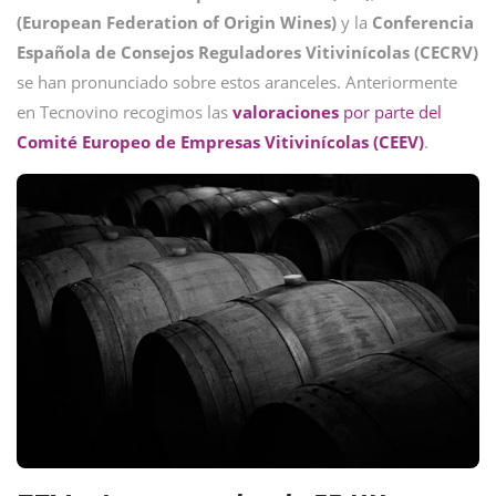
(European Federation of Origin Wines)
y la
Conferencia
Española de Consejos Reguladores Vitivinícolas (CECRV)
se han pronunciado sobre estos aranceles. Anteriormente
en Tecnovino recogimos las
valoraciones
por parte del
Comité Europeo de Empresas Vitivinícolas (CEEV)
.