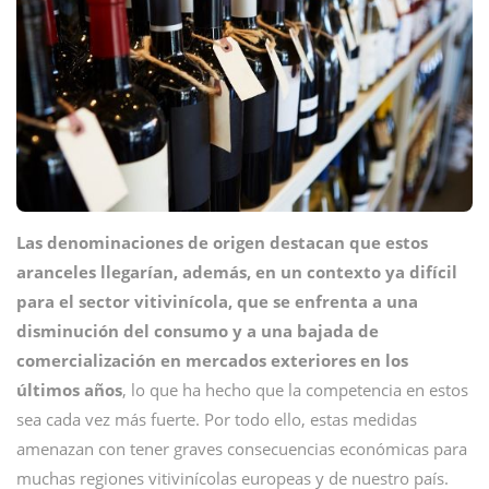
Las denominaciones de origen destacan que estos
aranceles llegarían, además, en un contexto ya difícil
para el sector vitivinícola, que se enfrenta a una
disminución del consumo y a una bajada de
comercialización en mercados exteriores en los
últimos años
, lo que ha hecho que la competencia en estos
sea cada vez más fuerte. Por todo ello, estas medidas
amenazan con tener graves consecuencias económicas para
muchas regiones vitivinícolas europeas y de nuestro país.