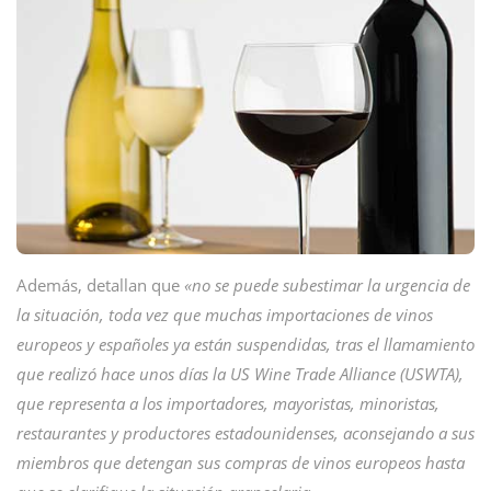
Además, detallan que
«no se puede subestimar la urgencia de
la situación, toda vez que muchas importaciones de vinos
europeos y españoles ya están suspendidas, tras el llamamiento
que realizó hace unos días la US Wine Trade Alliance (USWTA),
que representa a los importadores, mayoristas, minoristas,
restaurantes y productores estadounidenses, aconsejando a sus
miembros que detengan sus compras de vinos europeos hasta