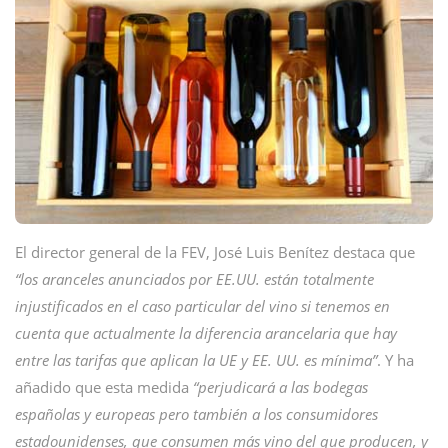
El director general de la FEV, José Luis Benítez destaca que
“los aranceles anunciados por EE.UU. están totalmente
injustificados en el caso particular del vino si tenemos en
cuenta que actualmente la diferencia arancelaria que hay
entre las tarifas que aplican la UE y EE. UU. es mínima”
. Y ha
añadido que esta medida
“perjudicará a las bodegas
españolas y europeas pero también a los consumidores
estadounidenses, que consumen más vino del que producen, y