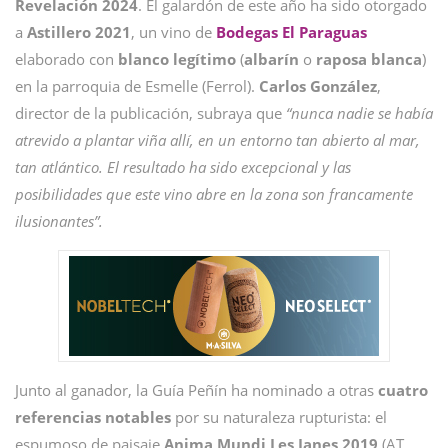
Revelación 2024
. El galardón de este año ha sido otorgado
a
Astillero 2021
, un vino de
Bodegas El Paraguas
elaborado con
blanco
legítimo
(
albarín
o
raposa
blanca
)
en la parroquia de Esmelle (Ferrol).
Carlos González
,
director de la publicación, subraya que
“nunca nadie se había
atrevido a plantar viña allí, en un entorno tan abierto al mar,
tan atlántico. El resultado ha sido excepcional y las
posibilidades que este vino abre en la zona son francamente
ilusionantes”.
Junto al ganador, la Guía Peñín ha nominado a otras
cuatro
referencias notables
por su naturaleza rupturista: el
espumoso de paisaje
Anima Mundi Les Janes 2019
(AT