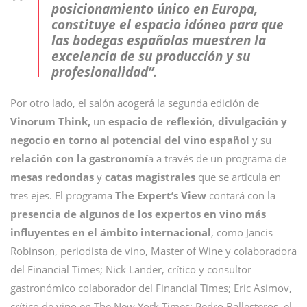
posicionamiento único en Europa,
constituye el espacio idóneo para que
las bodegas españolas muestren la
excelencia de su producción y su
profesionalidad”
.
Por otro lado, el salón acogerá la segunda edición de
Vinorum Think,
un
espacio de reflexión
,
divulgación
y
negocio en torno al potencial del vino español
y su
relación con la gastronomí
a a través de un programa de
mesas redondas
y
catas magistrales
que se articula en
tres ejes. El programa
The Expert’s View
contará con la
presencia de algunos de los expertos en vino más
influyentes en el ámbito internacional
, como Jancis
Robinson, periodista de vino, Master of Wine y colaboradora
del Financial Times; Nick Lander, crítico y consultor
gastronómico colaborador del Financial Times; Eric Asimov,
crítico de vino en The New York Times; Pedro Ballesteros, el