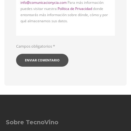
info@comunicacionycia.com
Para más información
puedes visitar nuestra
Política de Privacidad
donde
entontarás más información sobre dónde, cómo y por
qué almacenamos sus datos.
Campos obligatorios
*
Sobre TecnoVino