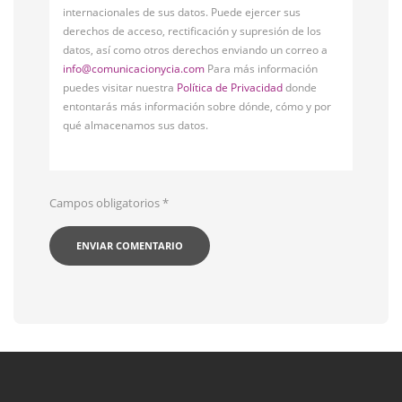
internacionales de sus datos. Puede ejercer sus
derechos de acceso, rectificación y supresión de los
datos, así como otros derechos enviando un correo a
info@comunicacionycia.com
Para más información
puedes visitar nuestra
Política de Privacidad
donde
entontarás más información sobre dónde, cómo y por
qué almacenamos sus datos.
Campos obligatorios
*