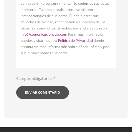
con base en tu consentimiento. No cedemos sus datos
a terceros. Tampoco realizamos transferencias
internacionales de sus datos. Puede ejercer sus
derechos de acceso, rectificación y supresión de los
datos, así como otros derechos enviando un correo a
info@comunicacionycia.com
Para más información
puedes visitar nuestra
Política de Privacidad
donde
entontarás más información sobre dónde, cómo y por
qué almacenamos sus datos.
Campos obligatorios
*