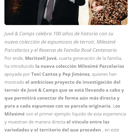
Juvé & Camps celebra 100 años de historia con su
nueva colección de espumosos de terroir, Milesimé
Parcelarios y el Reserva de Familia Rosé Centenario
Por ende,
Meritxell Juvé
, cuarta generación de la familia,
ha introducido
la nueva colección Milesimé Parcelarios
apoyada por
Toni Cantos y Pep Jiménez
, quienes han
mostrado
el ambicioso proyecto de investigación del
terroir de Juvé & Camps que se está llevando a cabo y
que permitirá conectar de forma aún más directa y
pura a cada espumoso con su parcela originaria
. L
os
Milesimé
son el primer ejemplo líquido de esta experiencia
y muestran de manera directa
el vínculo entre las
variedades y el territorio del que proceden
, en este