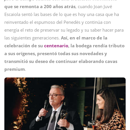
que se remonta a 200 años atrás
, cuando Joan Juvé
Escaiola sentó las bases de lo que es hoy una casa que ha
reinventado el espumoso del Penedès y continúa con
energía el reto de preservar su legado y su saber hacer para
las siguientes generaciones.
Así, en el marco de la
celebración de su
centenario
, la bodega rendía tributo
a sus orígenes, presentó todas sus novedades y
transmitió su deseo de continuar elaborando cavas
premium
.