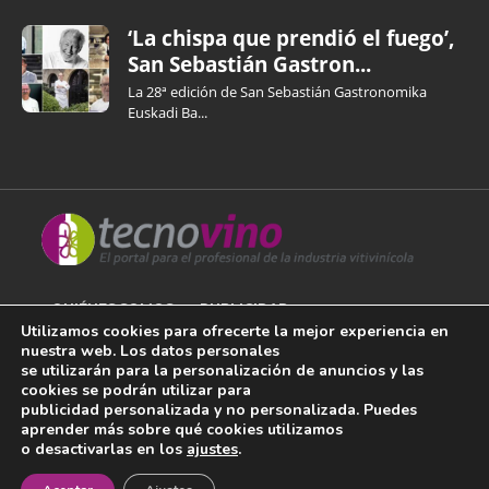
‘La chispa que prendió el fuego’,
San Sebastián Gastron...
La 28ª edición de San Sebastián Gastronomika
Euskadi Ba...
QUIÉNES SOMOS
PUBLICIDAD
Utilizamos cookies para ofrecerte la mejor experiencia en
nuestra web. Los datos personales
AVISO LEGAL
se utilizarán para la personalización de anuncios y las
cookies se podrán utilizar para
POLÍTICA DE COOKIES
publicidad personalizada y no personalizada. Puedes
aprender más sobre qué cookies utilizamos
POLÍTICA DE PRIVACIDAD
o desactivarlas en los
ajustes
.
¡Newsletter!
CONTACTO