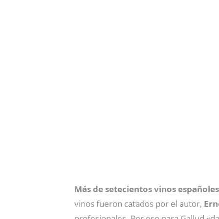
Más de setecientos vinos españoles
vinos fueron catados por el autor,
Ern
profesionales. Por eso para Gallud «d