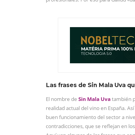
Las frases de Sin Mala Uva qu
El nombre de
Sin Mala Uva
también p
realidad actual del vino en España. Así
buen funcionamiento del sector a niv
contradicciones, que se reflejan en los