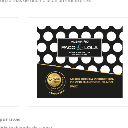
guro a más de uno no le dejan indiferente:
por uvas
.
ble
(hablando de vinos).