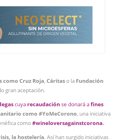
s como Cruz Roja
,
Cáritas
o la
Fundación
ido gran aceptación.
degas
cuya
recaudación
se donará a
fines
sanitario como
#YoMeCorono
, una iniciativa
 benéfica como
#wineloversagainstcorona
.
sis, la hostelería
. Así han surgido iniciativas