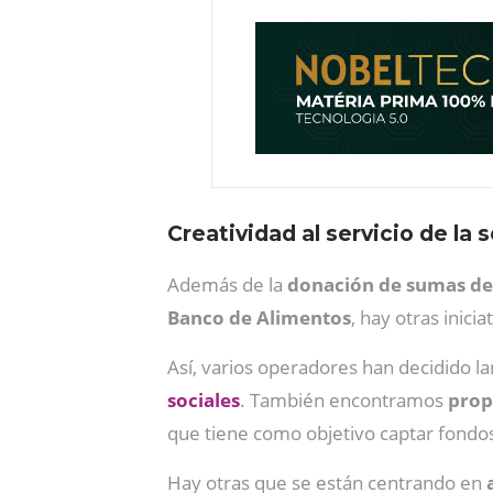
Creatividad al servicio de la 
Además de la
donación de sumas de
Banco de Alimentos
, hay otras inic
Así, varios operadores han decidido l
sociales
. También encontramos
prop
que tiene como objetivo captar fondos
Hay otras que se están centrando en