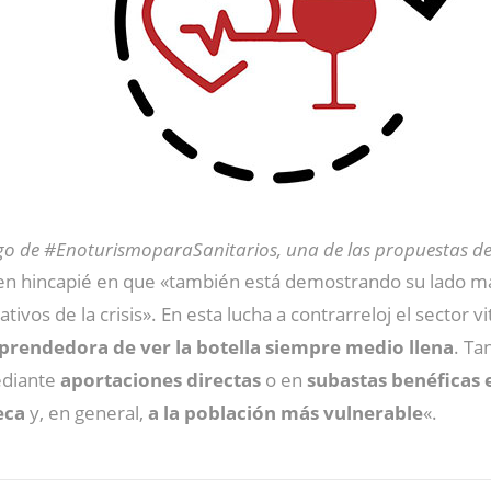
go de #EnoturismoparaSanitarios, una de las propuestas del
en hincapié en que «también está demostrando su lado más
ivos de la crisis». En esta lucha a contrarreloj el sector 
prendedora de ver la botella siempre medio llena
. Ta
ediante
aportaciones directas
o en
subastas benéficas 
eca
y, en general,
a la población más vulnerable
«.