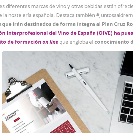
les diferentes marcas de vino y otras bebidas están ofrec
de la hostelería española. Destaca también #Juntossaldre
 que irán destinados de forma íntegra al Plan Cruz R
ón Interprofesional del Vino de España (OIVE) ha puest
ito de formación
on line
que engloba el
conocimiento d