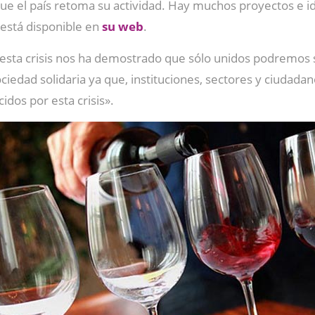
ue el país retoma su actividad. Hay muchos proyectos e i
 está disponible en
su web
.
sta crisis nos ha demostrado que sólo unidos podremos sa
dad solidaria ya que, instituciones, sectores y ciudadanos
idos por esta crisis».