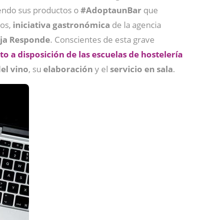
iendo sus productos o
#AdoptaunBar
que
mos,
iniciativa gastronómica
de la agencia
oja Responde
. Conscientes de esta grave
o a disposición de las escuelas de hostelería
el vino
, su
elaboración
y el
servicio en sala
.