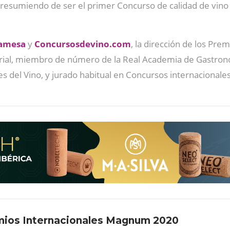
resumiendo de ser el primer Concurso de calidad de vino
amesa
y
Concursosdevino.com
, la dirección de los P
sorial, miembro de número de la Real Academia de Gastron
es del Vino, y jurado habitual en Concursos internacionales
emios Internacionales Magnum 2020