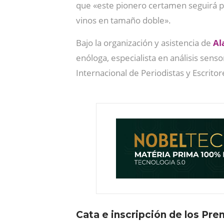
que «este pionero certamen seguirá p
vinos en tamaño doble».
Bajo la organización y asistencia de
Al
enóloga, especialista en análisis sen
Internacional de Periodistas y Escritor
Cata e inscripción de los Pr