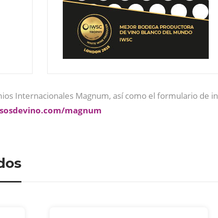
emios Internacionales Magnum, así como el formulario de i
sosdevino.com/magnum
dos