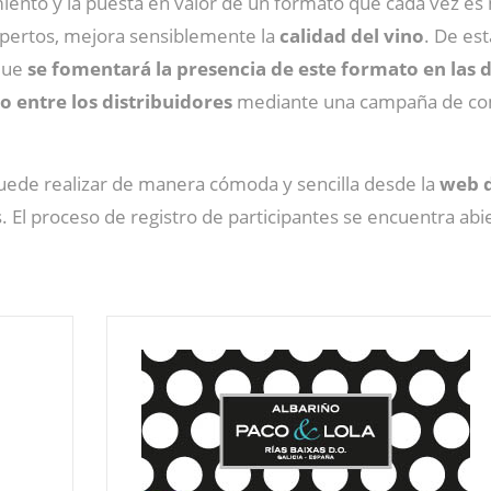
ento y la puesta en valor de un formato que cada vez es 
xpertos, mejora sensiblemente la
calidad del vino
. De es
que
se fomentará la presencia de este formato en las di
o entre los distribuidores
mediante una campaña de comu
de realizar de manera cómoda y sencilla desde la
web d
. El proceso de registro de participantes se encuentra abi