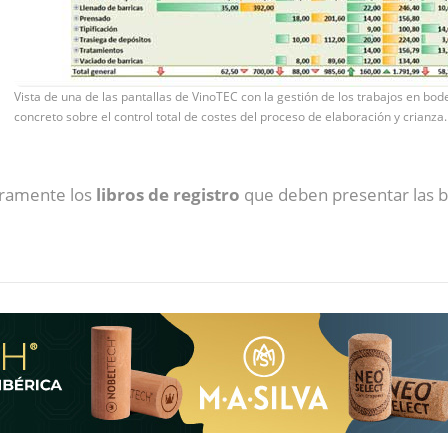
Vista de una de las pantallas de VinoTEC con la gestión de los trabajos en bod
concreto sobre el control total de costes del proceso de elaboración y crianza.
aramente los
libros de registro
que deben presentar las b