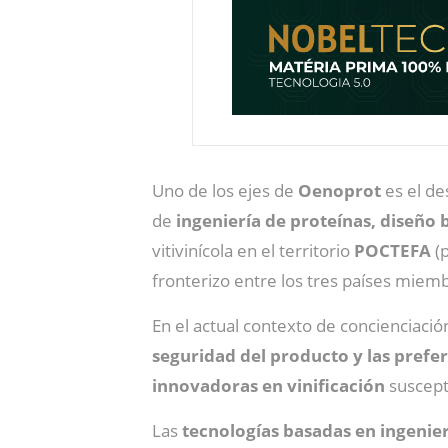
Uno de los ejes de
Oenoprot
es el de
de
ingeniería de proteínas, diseño 
vitivinícola en el territorio
POCTEFA
(
fronterizo entre los tres países miem
En el actual contexto de concienciaci
seguridad del producto y las prefe
innovadoras en vinificación
suscept
Las
tecnologías basadas en ingenier