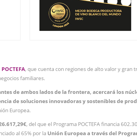
o
POCTEFA
, que cuenta con regiones de alto valor y gran t
negocios familiares.
antes de ambos lados de la frontera, acercará los núc
encia de
soluciones innovadoras y sostenibles
de prod
Unión Europea.
26.617,29€
, del que el Programa POCTEFA financia 602.3
nciado al 65% por la
Unión Europea a través del Progra