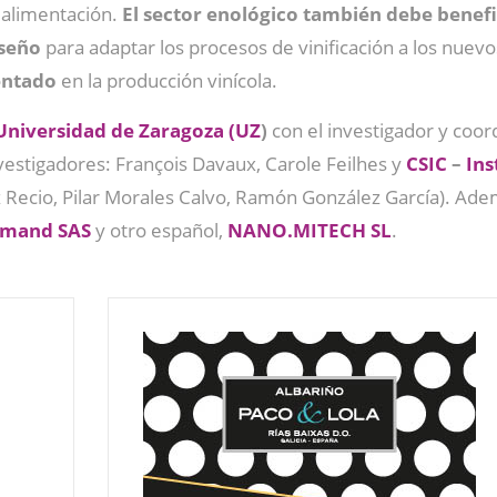
 alimentación.
El sector enológico también debe benefic
iseño
para adaptar los procesos de vinificación a los nuevo
entado
en la producción vinícola.
-Universidad de Zaragoza (UZ
)
con el investigador y coor
vestigadores: François Davaux, Carole Feilhes y
CSIC
–
Ins
 Recio, Pilar Morales Calvo, Ramón González García). Ade
emand SAS
y otro español,
NANO.MITECH SL
.