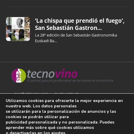
‘La chispa que prendió el fuego’,
San Sebastián Gastron...
La 28ª edición de San Sebastián Gastronomika
Euskadi Ba...
QUIÉNES SOMOS
PUBLICIDAD
Utilizamos cookies para ofrecerte la mejor experiencia en
nuestra web. Los datos personales
AVISO LEGAL
se utilizarán para la personalización de anuncios y las
cookies se podrán utilizar para
POLÍTICA DE COOKIES
publicidad personalizada y no personalizada. Puedes
aprender más sobre qué cookies utilizamos
POLÍTICA DE PRIVACIDAD
o desactivarlas en los
ajustes
.