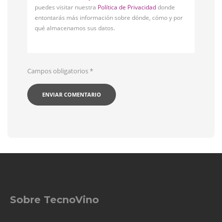
puedes visitar nuestra
Política de Privacidad
donde
entontarás más información sobre dónde, cómo y por
qué almacenamos sus datos.
Campos obligatorios
*
Sobre TecnoVino