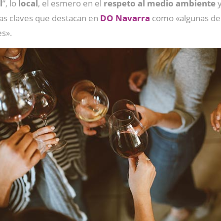
l
”, lo
local
, el esmero en el
respeto al medio ambiente
y
las claves que destacan en
DO Navarra
como «algunas de 
es».