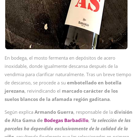
En bodega, el mosto fermenta en depósitos de acero
inoxidable, donde igualmente descansa después de la
vendimia para clarificar naturalmente. Tras un breve tiempo
de descanso, se procede a su
embotellado en botella
jerezana
, reivindicando el
marcado carácter de los
suelos blancos de la afamada región gaditana
.
Según explica
Armando Guerra
, responsable de la
división
de Alta Gama de
Bodegas Barbadillo
, “
la selección de las
parcelas ha dependido exclusivamente de la calidad de la
viña,
resultando finalmente que las seleccionadas en primera