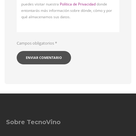
puedes visitar nuestra
Política de Privacidad
donde
entontarás más información sobre dónde, cómo y por
qué almacenamos sus datos.
Campos obligatorios
*
Sobre TecnoVino