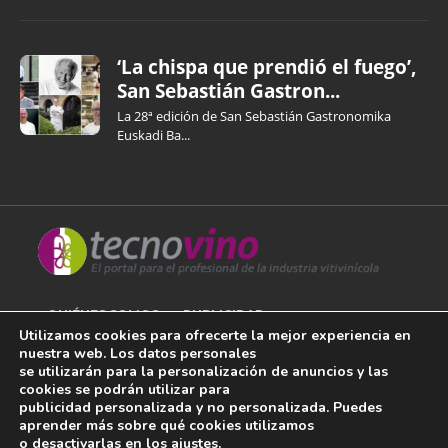
‘La chispa que prendió el fuego’,
San Sebastián Gastron...
La 28ª edición de San Sebastián Gastronomika
Euskadi Ba...
QUIÉNES SOMOS
PUBLICIDAD
Utilizamos cookies para ofrecerte la mejor experiencia en
nuestra web. Los datos personales
AVISO LEGAL
se utilizarán para la personalización de anuncios y las
cookies se podrán utilizar para
POLÍTICA DE COOKIES
publicidad personalizada y no personalizada. Puedes
aprender más sobre qué cookies utilizamos
POLÍTICA DE PRIVACIDAD
o desactivarlas en los
ajustes
.