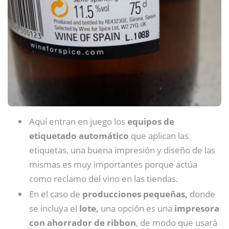
Aquí entran en juego los
equipos de
etiquetado automático
que aplican las
etiquetas, una buena impresión y diseño de las
mismas es muy importantes porque actúa
como reclamo del vino en las tiendas.
En el caso de
producciones pequeñas,
donde
se incluya el
lote,
una opción es una
impresora
con ahorrador de ribbon
, de modo que usará