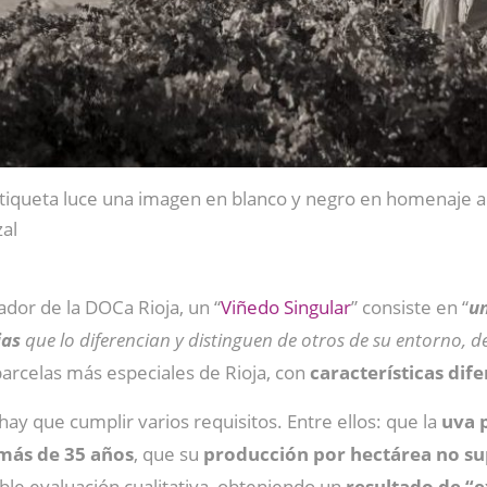
tiqueta luce una imagen en blanco y negro en homenaje a 
al
ador de la DOCa Rioja, un “
Viñedo Singular
” consiste en “
un
ias
que lo diferencian y distinguen de otros de su entorno, d
 parcelas más especiales de Rioja, con
características dif
hay que cumplir varios requisitos. Entre ellos: que la
uva 
más de 35 años
, que su
producción por hectárea no su
le evaluación cualitativa, obteniendo un
resultado de “