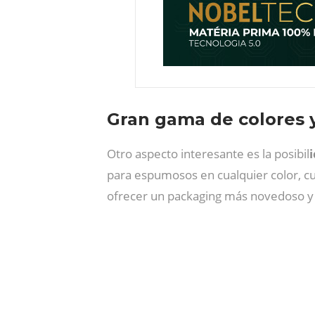
Gran gama de colores y
Otro aspecto interesante es la posibil
para espumosos en cualquier color, 
ofrecer un packaging más novedoso 