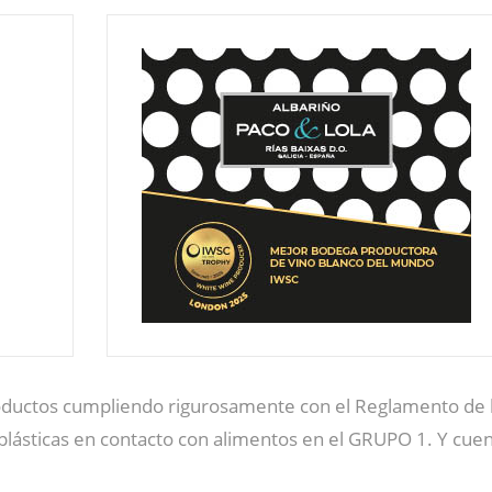
oductos cumpliendo rigurosamente con el Reglamento de l
plásticas en contacto con alimentos en el GRUPO 1. Y cuen