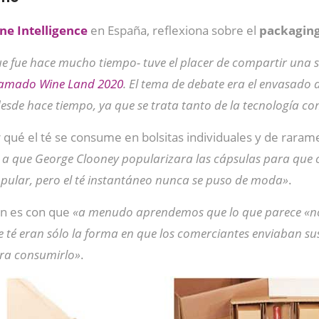
ne
Intelligence
en España, reflexiona sobre el
packaging
e fue hace mucho tiempo- tuve el placer de compartir una se
 llamado Wine Land 2020
. El tema de debate era el envasado 
desde hace tiempo, ya que se trata tanto de la tecnología 
r qué el té se consume en bolsitas individuales y de raram
 a que George Clooney popularizara las cápsulas para que 
pular, pero el té instantáneo nunca se puso de moda»
.
ón es con que
«a menudo aprendemos que lo que parece «norm
de té eran sólo la forma en que los comerciantes enviaban s
ara consumirlo»
.