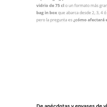
vidrio de 75 cl
o un formato más gra
bag in box
que abarca desde 2, 3, 4 ó 
pero la pregunta es
¿cómo afectará e
De anécdotas y envases de v