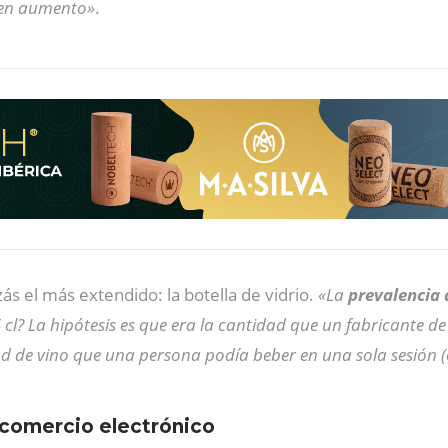
a en aumento»
.
ás el más extendido: la botella de vidrio.
«La
prevalencia d
 cl? La hipótesis es que era la cantidad que un fabricante de
dad de vino que una persona podía beber en una sola sesión (
l comercio electrónico