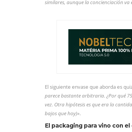
similares, aunque la concienciación v
El siguiente envase que aborda es quiz
parece bastante arbitraria. ¿Por qué 75
vez. Otra hipótesis es que era la canti
bajos que hoy)»
.
El packaging para vino con e