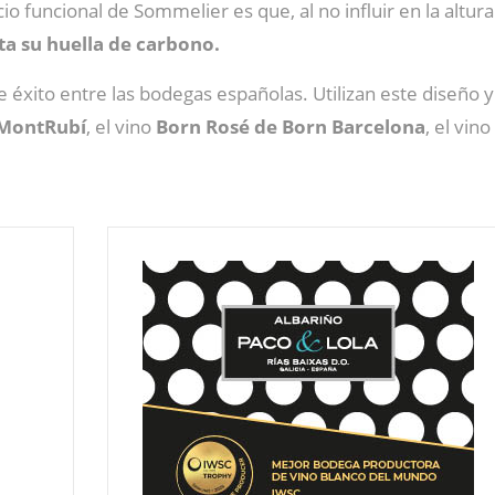
cio funcional de Sommelier es que, al no influir en la altur
ita su huella de carbono.
 éxito entre las bodegas españolas. Utilizan este diseño y
 MontRubí
, el vino
Born Rosé de Born Barcelona
, el vino