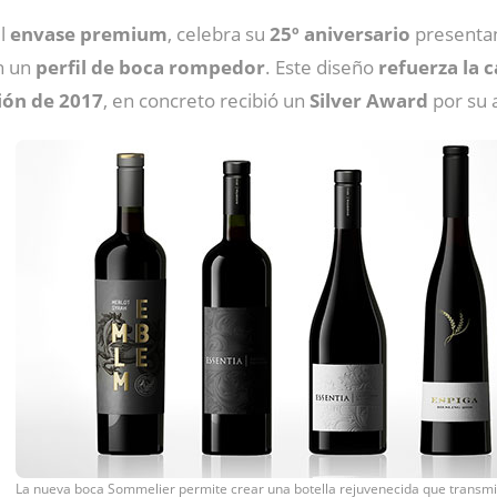
el
envase premium
, celebra su
25º aniversario
presenta
n un
perfil de boca rompedor
. Este diseño
refuerza la c
ión de 2017
, en concreto recibió un
Silver Award
por su 
La nueva boca Sommelier permite crear una botella rejuvenecida que transmi