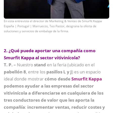
En esta entrevista el director de Marketing & Ventas de Smurfit Kappa
España | Portugal | Marruecos, Teo Pastor, desgrana la oferta de
soluciones y servicios de embalaje de la firma.
2. ¿Qué puede aportar una compañía como
Smurfit Kappa al sector vitivinícola?
T. P. –
Nuestro
stand
en la feria (ubicado en el
pabellón 8
, entre los
pasillos L y J
) es un espacio
ideal donde mostrar
cómo desde
Smurfit Kappa
podemos ayudar a las empresas del sector
vitivinícola a diferenciarse en cualquiera de los
tres conductores de valor que les aporta la
compañía
:
incrementar ventas, reducir costes
y