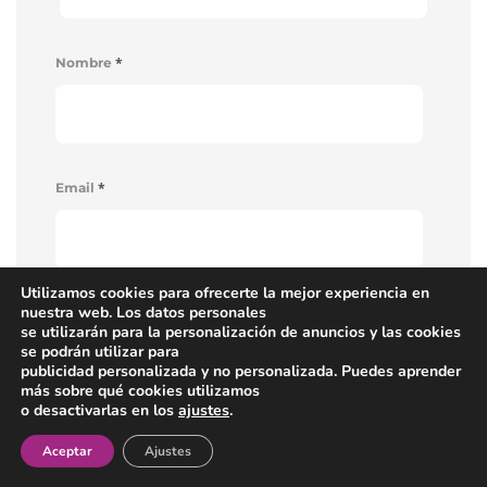
*
Nombre
*
Email
Utilizamos cookies para ofrecerte la mejor experiencia en
nuestra web. Los datos personales
*
Website
se utilizarán para la personalización de anuncios y las cookies
se podrán utilizar para
publicidad personalizada y no personalizada. Puedes aprender
más sobre qué cookies utilizamos
o desactivarlas en los
ajustes
.
La siguiente información sobre protección
¡Newsletter!
Aceptar
Ajustes
de datos debe leerse y aceptarse: