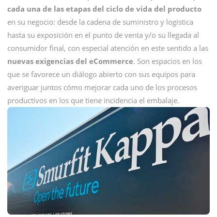
cada una de las etapas del ciclo de vida del producto
en su negocio: desde la cadena de suministro y logística
hasta su exposición en el punto de venta y/o su llegada al
consumidor final, con especial atención en este sentido a las
nuevas exigencias del eCommerce
. Son espacios en los
que se favorece un diálogo abierto con sus equipos para
averiguar juntos cómo mejorar cada uno de los procesos
productivos en los que tiene incidencia el embalaje.