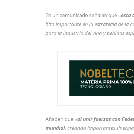
En un comunicado señalan que
«
esta 
hito importante en la estrategia de la c
para la industria del vino y bebidas esp
Añaden que
«
al unir fuerzas con Fede
mundial
, creando importantes sinergias