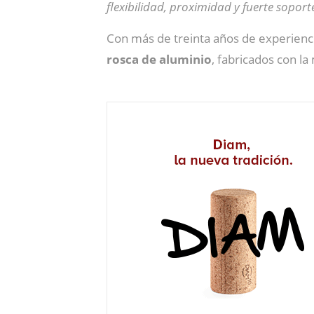
flexibilidad, proximidad y fuerte soport
Con más de treinta años de experienc
rosca de aluminio
, fabricados con l