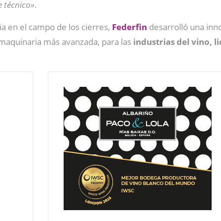
e técnico»
.
ia en el campo de los cierres,
Federfin
desarrolló una in
a maquinaria más avanzada, para las
industrias del vino, 