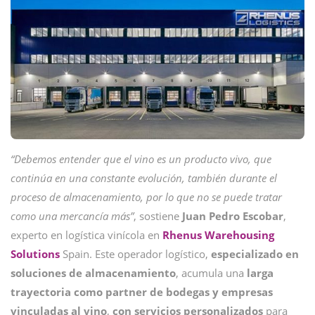
“Debemos entender que el vino es un producto vivo, que
continúa en una constante evolución, también durante el
proceso de almacenamiento, por lo que no se puede tratar
como una mercancía más”
, sostiene
Juan Pedro Escobar
,
experto en logística vinícola en
Rhenus Warehousing
Solutions
Spain. Este operador logístico,
especializado en
soluciones de almacenamiento
, acumula una
larga
trayectoria como partner de bodegas y empresas
vinculadas al vino
,
con servicios personalizados
para