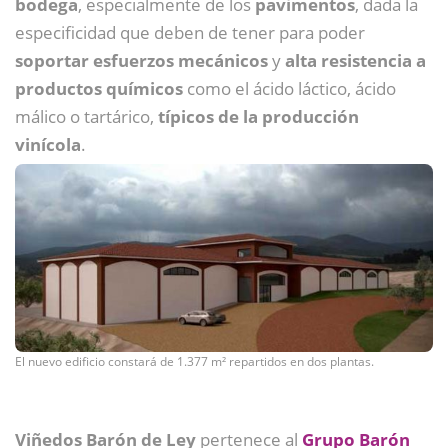
bodega
, especialmente de los
pavimentos
, dada la
especificidad que deben de tener para poder
soportar esfuerzos mecánicos
y
alta resistencia a
productos químicos
como el ácido láctico, ácido
málico o tartárico,
típicos de la producción
vinícola
.
El nuevo edificio constará de 1.377 m² repartidos en dos plantas.
Viñedos Barón de Ley
pertenece al
Grupo Barón