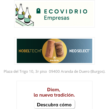
Plaza del Trigo 10, 3r piso 09400 Aranda de Duero (Burgos).