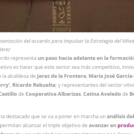
sentación del acuerdo para impulsar la Estrategia del Viñe
Jerez
erdo representa
un paso hacia adelante en la formació
etivo es hacer que este sector sea más competitivo, innovad
 la alcaldesa de
Jerez de la Frontera
,
María José García
rry’
,
Ricardo Rebuelta
; y representantes del sector vitiv
Castillo
de
Cooperativa
Albarizas
,
Catina Aveledo
de
B
a ha destacado que se va a poner en marcha un
análisis de
permitan alcanzar el triple objetivo de
avanzar en
produc