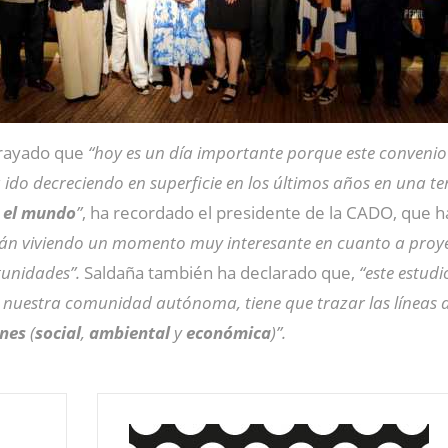
rayado que
“hoy es un día importante porque este convenio 
ido decreciendo en superficie en los últimos años en una te
n el mundo
”
, ha recordado el presidente de la CADO, que h
stán viviendo un momento muy interesante en cuanto a proye
tunidades”.
Saldaña también ha declarado que,
“este estudi
e nuestra comunidad autónoma, tiene que trazar las líneas 
ones
(
social
,
ambiental
y
económica
)”.