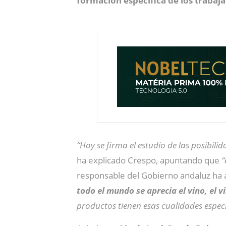
formación específica de los trabaj
“Hoy se firma el estudio de las posibili
ha explicado Crespo, apuntando que
“
responsable del Gobierno andaluz ha
todo el mundo se aprecia el vino, el v
productos tienen esas cualidades especí