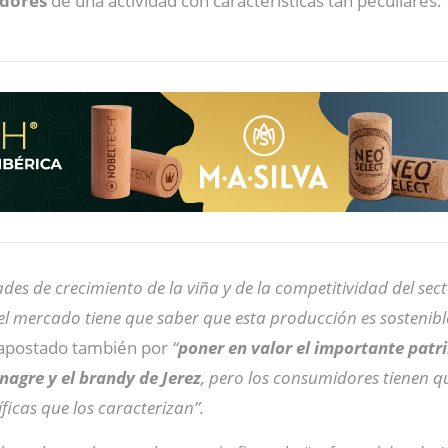
adores
de una actividad con características tan peculiares.
dades de crecimiento de la viña y de la competitividad del se
el mercado tiene que saber que esta producción es sostenible
 apostado también por
“
poner en valor el importante patr
inagre y el brandy de Jerez
, pero los consumidores tienen q
ficas que los caracterizan”.