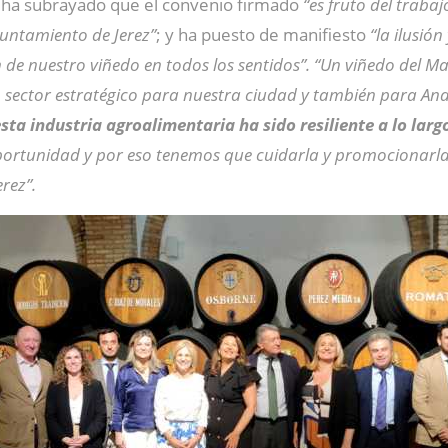
ha subrayado que el convenio firmado
“es fruto del trabaj
yuntamiento de Jerez”
; y ha puesto de manifiesto
“la ilusió
de nuestro viñedo en todos los sentidos”. “Un viñedo del Ma
n sector estratégico para nuestra ciudad y también para An
esta industria agroalimentaria ha sido resiliente a lo larg
portunidad y por eso tenemos que cuidarla y promocionarl
rez”.