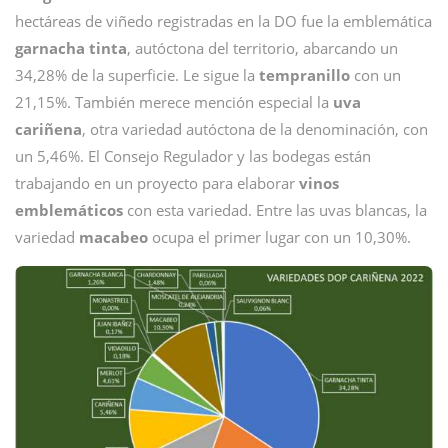
hectáreas de viñedo registradas en la DO fue la emblemática
garnacha tinta
, autóctona del territorio, abarcando un
34,28% de la superficie. Le sigue la
tempranillo
con un
21,15%. También merece mención especial la
uva
cariñena
, otra variedad autóctona de la denominación, con
un 5,46%. El Consejo Regulador y las bodegas están
trabajando en un proyecto para elaborar
vinos
emblemáticos
con esta variedad. Entre las uvas blancas, la
variedad
macabeo
ocupa el primer lugar con un 10,30%.