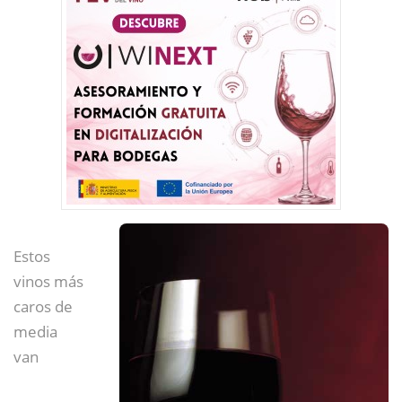
Estos
vinos más
caros de
media
van