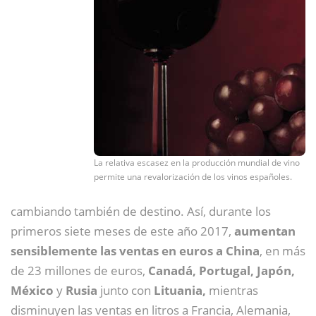
La relativa escasez en la producción mundial de vino
permite una revalorización de los vinos españoles.
cambiando también de destino. Así, durante los
primeros siete meses de este año 2017,
aumentan
sensiblemente las ventas en euros a China
, en más
de 23 millones de euros,
Canadá, Portugal, Japón,
México
y
Rusia
junto con
Lituania,
mientras
disminuyen las ventas en litros a Francia, Alemania,