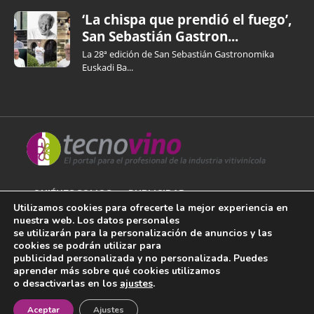
‘La chispa que prendió el fuego’,
San Sebastián Gastron...
La 28ª edición de San Sebastián Gastronomika
Euskadi Ba...
QUIÉNES SOMOS
PUBLICIDAD
Utilizamos cookies para ofrecerte la mejor experiencia en
nuestra web. Los datos personales
AVISO LEGAL
se utilizarán para la personalización de anuncios y las
cookies se podrán utilizar para
POLÍTICA DE COOKIES
publicidad personalizada y no personalizada. Puedes
aprender más sobre qué cookies utilizamos
POLÍTICA DE PRIVACIDAD
o desactivarlas en los
ajustes
.
¡Newsletter!
CONTACTO
Aceptar
Ajustes