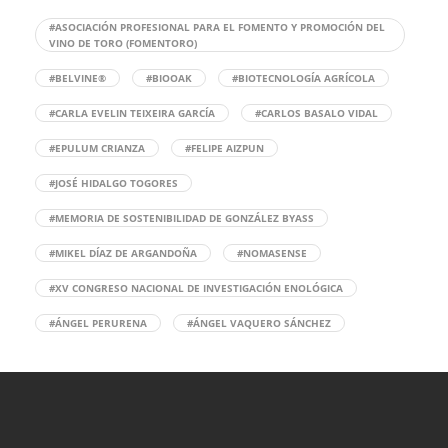
#ASOCIACIÓN PROFESIONAL PARA EL FOMENTO Y PROMOCIÓN DEL
VINO DE TORO (FOMENTORO)
#BELVINE®
#BIOOAK
#BIOTECNOLOGÍA AGRÍCOLA
#CARLA EVELIN TEIXEIRA GARCÍA
#CARLOS BASALO VIDAL
#EPULUM CRIANZA
#FELIPE AIZPUN
#JOSÉ HIDALGO TOGORES
#MEMORIA DE SOSTENIBILIDAD DE GONZÁLEZ BYASS
#MIKEL DÍAZ DE ARGANDOÑA
#NOMASENSE
#XV CONGRESO NACIONAL DE INVESTIGACIÓN ENOLÓGICA
#ÁNGEL PERURENA
#ÁNGEL VAQUERO SÁNCHEZ