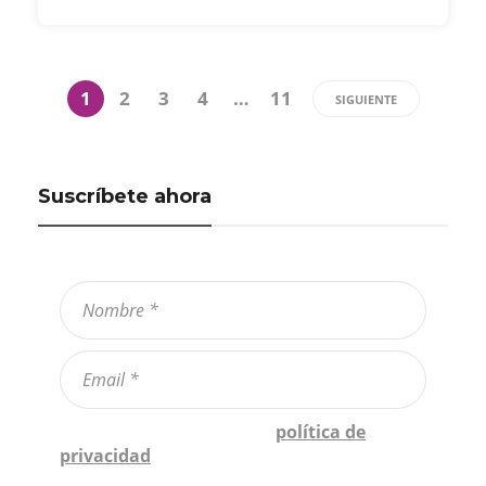
1
2
3
4
…
11
SIGUIENTE
Suscríbete ahora
Confirmo que he leído la
política de
privacidad
*