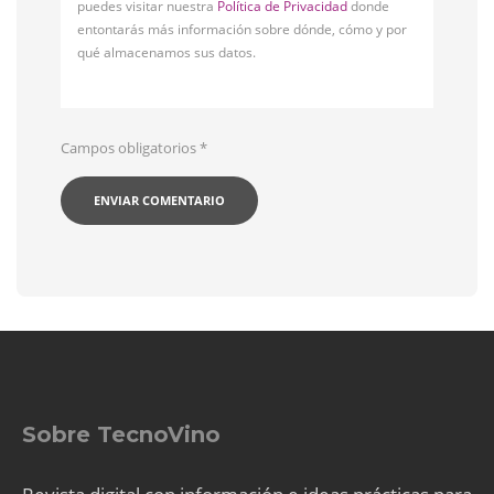
puedes visitar nuestra
Política de Privacidad
donde
entontarás más información sobre dónde, cómo y por
qué almacenamos sus datos.
Campos obligatorios
*
Sobre TecnoVino