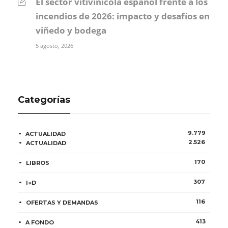
El sector vitivinícola español frente a los
incendios de 2026: impacto y desafíos en
viñedo y bodega
5 agosto, 2026
Categorías
9.779
ACTUALIDAD
2.526
ACTUALIDAD
170
LIBROS
307
I+D
116
OFERTAS Y DEMANDAS
413
A FONDO