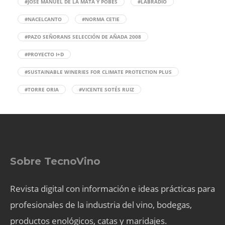
#JOSÉ MANUEL DE LA MATA Y POBES
#LABRADÍO
#NACELCANTO
#NORMA CETIE
#PAZO SEÑORANS SELECCIÓN DE AÑADA 2008
#PROYECTO I+D
#SUSTAINABLE WINERIES FOR CLIMATE PROTECTION PLUS
#TORRE ORIA
#VICENTE SOTÉS RUIZ
Sobre TecnoVino
Revista digital con información e ideas prácticas para
profesionales de la industria del vino, bodegas,
productos enológicos, catas y maridajes.