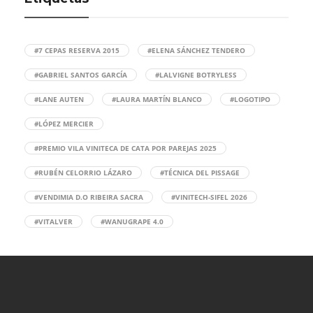
#7 CEPAS RESERVA 2015
#ELENA SÁNCHEZ TENDERO
#GABRIEL SANTOS GARCÍA
#LALVIGNE BOTRYLESS
#LANE AUTEN
#LAURA MARTÍN BLANCO
#LOGOTIPO
#LÓPEZ MERCIER
#PREMIO VILA VINITECA DE CATA POR PAREJAS 2025
#RUBÉN CELORRIO LÁZARO
#TÉCNICA DEL PISSAGE
#VENDIMIA D.O RIBEIRA SACRA
#VINITECH-SIFEL 2026
#VITALVER
#WANUGRAPE 4.0