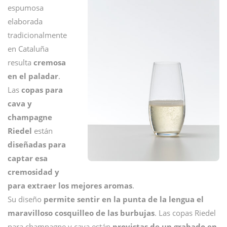
espumosa
elaborada
tradicionalmente
en Cataluña
resulta
cremosa
en el paladar
.
Las
copas para
cava y
champagne
Riedel
están
diseñadas para
captar esa
cremosidad y
para extraer los mejores aromas
.
Su diseño
permite sentir en la punta de la lengua el
maravilloso cosquilleo de las burbujas
. Las copas Riedel
para champagne y cava están
provistas de un grabado en