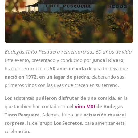
Bodegas Tinto Pesquera rememora sus 50 años de vida
Este evento, presentado y conducido por
Juncal Rivero
,
hizo un recorrido los
50 años de vida
de una bodega que
nació en 1972, en un lagar de piedra
, elaborando sus
primeros vinos con las uvas que crecen en su terreno.
Los asistentes
pudieron disfrutar de una comida
, en la
que también han contado con
el
vino MXI
de Bodegas
Tinto Pesquera
. Además, hubo una
actuación musical
sorpresa
, la del grupo
Los Secretos
, para amenizar esta
celebración.