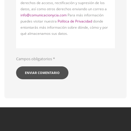
derechos de acceso, rectificación y supresión de los
datos, así como otros derechos enviando un correo a
info@comunicacionycia.com
Para más información
puedes visitar nuestra
Política de Privacidad
donde
entontarás más información sobre dónde, cómo y por
qué almacenamos sus datos.
Campos obligatorios
*