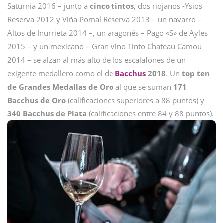
Saturnia 2016 – junto a
cinco tintos
, dos riojanos -Ysios
Reserva 2012 y Viña Pomal Reserva 2013 – un navarro –
Altos de Inurrieta 2014 –, un aragonés – Pago «S» de Ayles
2015 – y un mexicano – Gran Vino Tinto Chateau Camou
2014 – se alzan al más alto de los escalafones de un
exigente medallero como el de
Bacchus
2018
. Un
top ten
de Grandes Medallas de Oro
al que se suman
171
Bacchus de Oro
(calificaciones superiores a 88 puntos) y
340 Bacchus de Plata
(calificaciones entre 84 y 88 puntos).