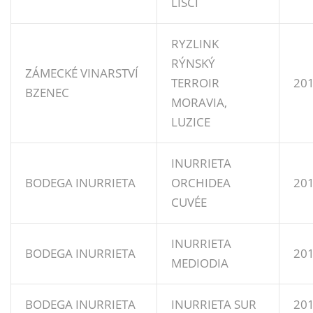
LISCÍ
RYZLINK
RÝNSKÝ
ZÁMECKÉ VINARSTVÍ
TERROIR
20
BZENEC
MORAVIA,
LUZICE
INURRIETA
BODEGA INURRIETA
ORCHIDEA
20
CUVÉE
INURRIETA
BODEGA INURRIETA
20
MEDIODIA
BODEGA INURRIETA
INURRIETA SUR
20