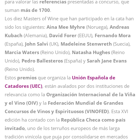
para valorar las
referencias
presentadas a concurso, que
suman
más de 1700
.
Los diez Masters of Wine que han participado en la cata han
sido los siguientes:
Aina Mee Myhre
(Noruega),
Andreas
Kubach
(Alemania),
David Forer
(EEUU),
Fernando Mora
(España),
John Salvi
(UK),
Madeleine Stenwreth
(Suecia),
Marcia Waters
(Reino Unido),
Natasha Hughes
(Reino
Unido),
Pedro Ballesteros
(España) y
Sarah Jane Evans
(Reino Unido).
Estos
premios
que organiza la
Unión Española de
Catadores (UEC)
, están avalados por dos instituciones de
relevancia como la
Organización Internacional de la Viña
y el Vino (OIV)
y la
Federación Mundial de Grandes
Concursos de Vinos y Espirituosos (VINOFED)
. Esta XVI
edición ha contado con la
República Checa como país
invitado
, uno de los terruños europeos de más larga
tradición vinícola que puja por consolidarse en mercados