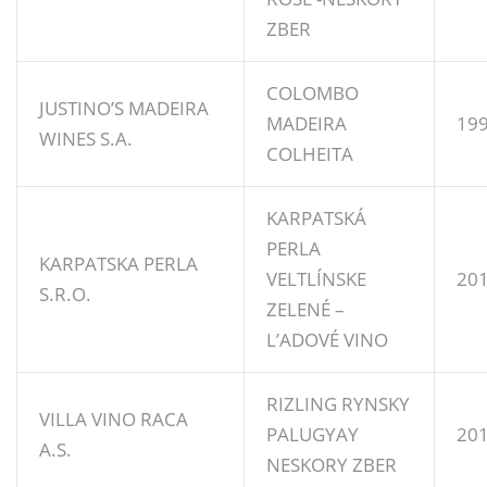
ZBER
COLOMBO
JUSTINO’S MADEIRA
MADEIRA
19
WINES S.A.
COLHEITA
KARPATSKÁ
PERLA
KARPATSKA PERLA
VELTLÍNSKE
20
S.R.O.
ZELENÉ –
L’ADOVÉ VINO
RIZLING RYNSKY
VILLA VINO RACA
PALUGYAY
20
A.S.
NESKORY ZBER