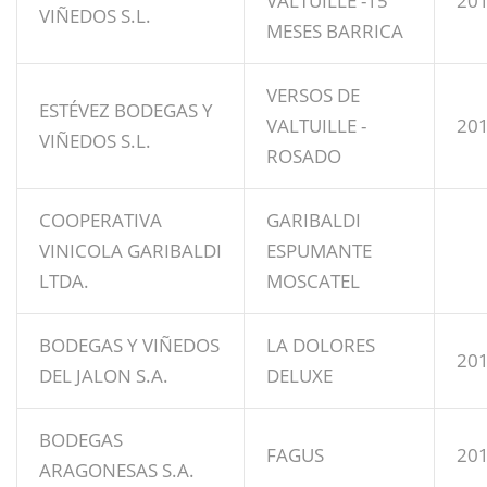
VALTUILLE -15
20
VIÑEDOS S.L.
MESES BARRICA
VERSOS DE
ESTÉVEZ BODEGAS Y
VALTUILLE -
20
VIÑEDOS S.L.
ROSADO
COOPERATIVA
GARIBALDI
VINICOLA GARIBALDI
ESPUMANTE
LTDA.
MOSCATEL
BODEGAS Y VIÑEDOS
LA DOLORES
20
DEL JALON S.A.
DELUXE
BODEGAS
FAGUS
20
ARAGONESAS S.A.