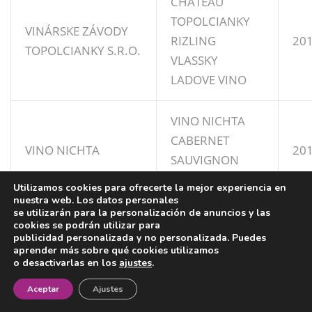
CHATEAU
TOPOLCIANKY
VINÁRSKE ZÁVODY
RIZLING
20
TOPOLCIANKY S.R.O.
VLASSKY
LADOVE VINO
VINO NICHTA
CABERNET
VINO NICHTA
20
SAUVIGNON
ROSÉ -FUSION
Utilizamos cookies para ofrecerte la mejor experiencia en
nuestra web. Los datos personales
se utilizarán para la personalización de anuncios y las
MARQUÉS DE
MARQUÉS DE
cookies se podrán utilizar para
publicidad personalizada y no personalizada. Puedes
GRIÑÓN FAMILY
GRIÑÓN SVMMA
20
aprender más sobre qué cookies utilizamos
ESTATES S.A.
VARIETALIS
o desactivarlas en los
ajustes
.
¡Newsletter!
Aceptar
Ajustes
ADEGA
CONTRAFORTE