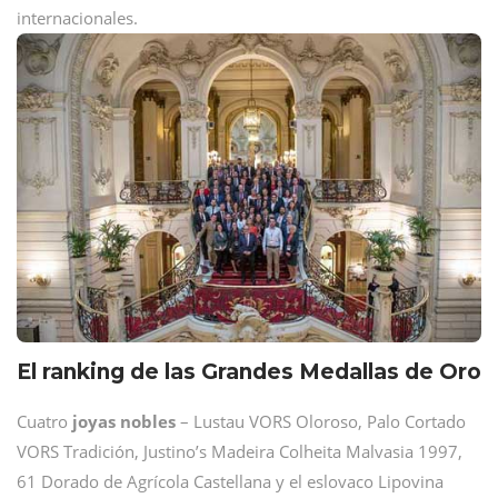
internacionales.
El ranking de las Grandes Medallas de Oro
Cuatro
joyas nobles
– Lustau VORS Oloroso, Palo Cortado
VORS Tradición, Justino’s Madeira Colheita Malvasia 1997,
61 Dorado de Agrícola Castellana y el eslovaco Lipovina