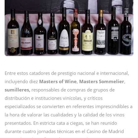
Entre estos catadores de prestigio nacional e internacional,
incluyendo diez
Masters of Wine
,
Masters Sommelier
,
sumilleres,
responsables de compras de grupos de
distribución e instituciones vinícolas, y críticos
especializados se convierten en referentes imprescindibles a
la hora de valorar las cualidades y la calidad de los vinos
presentados. En estricta cata a ciegas, se han reunido
durante cuatro jornadas técnicas en el Casino de Madrid