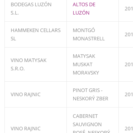
BODEGAS LUZÓN
ALTOS DE
20
S.L.
LUZÓN
HAMMEKEN CELLARS
MONTGÓ
20
SL
MONASTRELL
MATYSAK
VINO MATYSAK
MUSKAT
20
S.R.O.
MORAVSKY
PINOT GRIS -
VINO RAJNIC
20
NESKORÝ ZBER
CABERNET
SAUVIGNON
VINO RAJNIC
20
ROSÉ -NESKORÝ