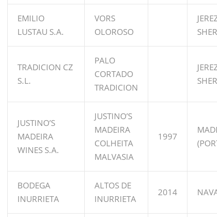
EMILIO
VORS
JERE
LUSTAU S.A.
OLOROSO
SHE
PALO
TRADICION CZ
JERE
CORTADO
S.L.
SHE
TRADICION
JUSTINO’S
JUSTINO’S
MADEIRA
MAD
MADEIRA
1997
COLHEITA
(POR
WINES S.A.
MALVASIA
BODEGA
ALTOS DE
2014
NAV
INURRIETA
INURRIETA