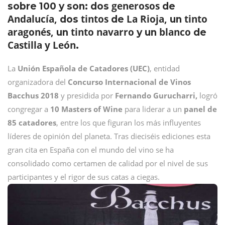
generosos
sobre 100 y son: dos
de
Andalucía,
tintos
La Rioja,
tinto
dos
de
un
aragonés,
tinto navarro
blanco
un
y un
de
Castilla y León
.
La
Unión Española de Catadores (UEC)
, entidad
organizadora del
Concurso Internacional de Vinos
Bacchus 2018
y presidida por
Fernando Gurucharri,
logró
congregar a
10 Masters of Wine
para liderar a un
panel de
85 catadores
, entre los que figuran los más influyentes
líderes de opinión del planeta. Tras dieciséis ediciones esta
gran cita en España con el mundo del vino se ha
consolidado como certamen de calidad por el nivel de sus
participantes y el rigor de sus catas a ciegas.