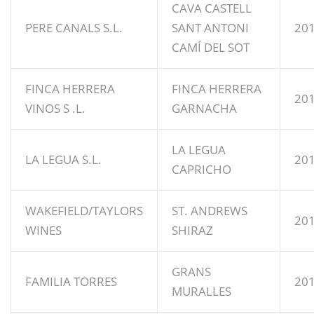
CAVA CASTELL
PERE CANALS S.L.
SANT ANTONI
20
CAMÍ DEL SOT
FINCA HERRERA
FINCA HERRERA
20
VINOS S .L.
GARNACHA
LA LEGUA
LA LEGUA S.L.
20
CAPRICHO
WAKEFIELD/TAYLORS
ST. ANDREWS
20
WINES
SHIRAZ
GRANS
FAMILIA TORRES
20
MURALLES