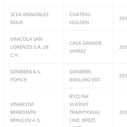
SCEA VIGNOBLES
CHATEAU
20
ROUX
HOLDEN
VINICOLA SAN
CASA GRANDE
LORENZO S.A. DE
20
SHIRAZ
C.V.
SONBERK A.S.
SONBERK
20
POPICE
RIESLING VOC
RYZLINK
VINARSTVI
VLASSKÝ
MIKROSVÍN
TRADITIONAL
20
MIKULOV A.S.
LINE, BREZÍ,