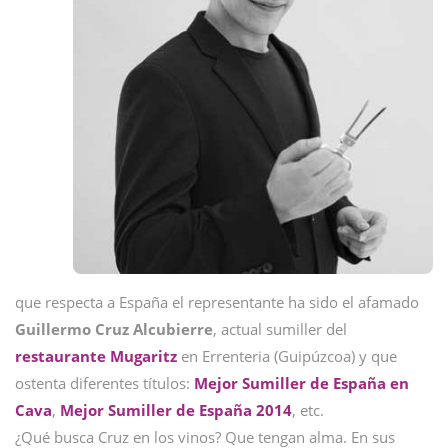
que respecta a España el representante ha sido el afamado
Guillermo Cruz Alcubierre
, actual sumiller del
restaurante Mugaritz
en Errenteria (Guipúzcoa) y que
ostenta diferentes títulos:
Mejor Sumiller de España en
Cava
,
Mejor Sumiller de España 2014
, etc.
¿Qué busca Cruz en los vinos? Que tengan alma. En sus