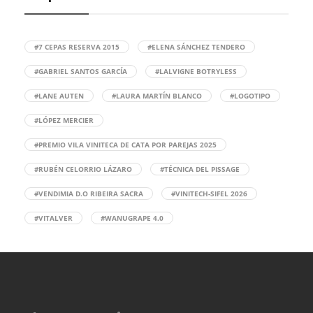
#7 CEPAS RESERVA 2015
#ELENA SÁNCHEZ TENDERO
#GABRIEL SANTOS GARCÍA
#LALVIGNE BOTRYLESS
#LANE AUTEN
#LAURA MARTÍN BLANCO
#LOGOTIPO
#LÓPEZ MERCIER
#PREMIO VILA VINITECA DE CATA POR PAREJAS 2025
#RUBÉN CELORRIO LÁZARO
#TÉCNICA DEL PISSAGE
#VENDIMIA D.O RIBEIRA SACRA
#VINITECH-SIFEL 2026
#VITALVER
#WANUGRAPE 4.0