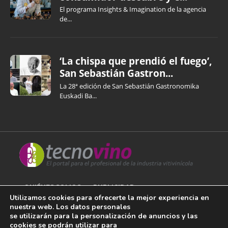
El programa Insights & Imagination de la agencia
de...
‘La chispa que prendió el fuego’,
San Sebastián Gastron...
La 28ª edición de San Sebastián Gastronomika
Euskadi Ba...
QUIÉNES SOMOS
PUBLICIDAD
Utilizamos cookies para ofrecerte la mejor experiencia en
nuestra web. Los datos personales
AVISO LEGAL
se utilizarán para la personalización de anuncios y las
cookies se podrán utilizar para
POLÍTICA DE COOKIES