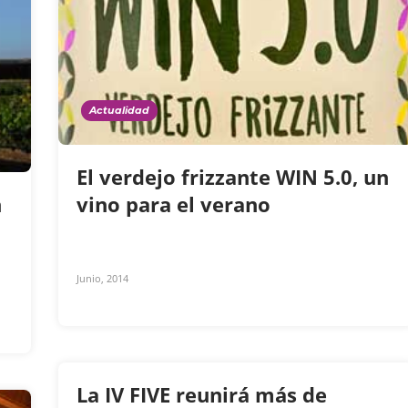
Actualidad
El verdejo frizzante WIN 5.0, un
n
vino para el verano
Junio, 2014
La IV FIVE reunirá más de