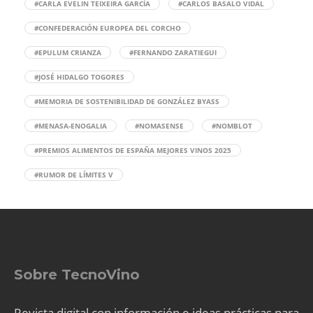
#CARLA EVELIN TEIXEIRA GARCÍA
#CARLOS BASALO VIDAL
#CONFEDERACIÓN EUROPEA DEL CORCHO
#EPULUM CRIANZA
#FERNANDO ZARATIEGUI
#JOSÉ HIDALGO TOGORES
#MEMORIA DE SOSTENIBILIDAD DE GONZÁLEZ BYASS
#MENASA-ENOGALIA
#NOMASENSE
#NOMBLOT
#PREMIOS ALIMENTOS DE ESPAÑA MEJORES VINOS 2025
#RUMOR DE LÍMITES V
Sobre TecnoVino
Revista digital con información e ideas prácticas para