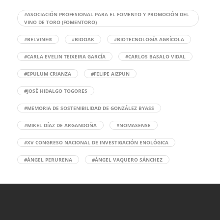
#ASOCIACIÓN PROFESIONAL PARA EL FOMENTO Y PROMOCIÓN DEL
VINO DE TORO (FOMENTORO)
#BELVINE®
#BIOOAK
#BIOTECNOLOGÍA AGRÍCOLA
#CARLA EVELIN TEIXEIRA GARCÍA
#CARLOS BASALO VIDAL
#EPULUM CRIANZA
#FELIPE AIZPUN
#JOSÉ HIDALGO TOGORES
#MEMORIA DE SOSTENIBILIDAD DE GONZÁLEZ BYASS
#MIKEL DÍAZ DE ARGANDOÑA
#NOMASENSE
#XV CONGRESO NACIONAL DE INVESTIGACIÓN ENOLÓGICA
#ÁNGEL PERURENA
#ÁNGEL VAQUERO SÁNCHEZ