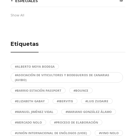
15
ESPECIALES
Show All
Etiquetas
#ALBERTO MOYA BODEGA
#ASOCIACIÓN DE VITICULTORES Y BODEGUEROS DE CANARIAS
(AVIBO)
#BARRIO ESTACIÓN PASSPORT
#BOUNCE
#ELIZABETH GABAY
#IBERVITIS
#LUIS ZUDAIRE
#MANUEL JIMÉNEZ VIDAL
#MARIANO GONZÁLEZ ÁLAMO
#MERCADO NOLO
#PROCESO DE ELABORACIÓN
#UNIÓN INTERNACIONAL DE ENÓLOGOS (UIOE)
#VINO NOLO