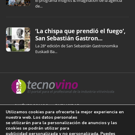
El programa Insights & Imagination de la agencia
de...
‘La chispa que prendió el fuego’,
San Sebastián Gastron...
La 28ª edición de San Sebastián Gastronomika
Euskadi Ba...
QUIÉNES SOMOS
PUBLICIDAD
Utilizamos cookies para ofrecerte la mejor experiencia en
nuestra web. Los datos personales
AVISO LEGAL
se utilizarán para la personalización de anuncios y las
cookies se podrán utilizar para
POLÍTICA DE COOKIES
publicidad personalizada y no personalizada. Puedes