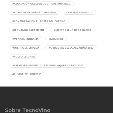
#ASOCIACIÓN GALLEGA DE VITICULTURA (AGV)
#BARRICAS DE ROBLE AMERICANO
#BEATRIZ PANIAGUA
#CONFEDERACIÓN EUROPEA DEL CORCHO
#FERNANDO ZARATIEGUI
#MAYTE CALVO DE LA BANDA
#MENASA-ENOGALIA
#NOMBLOT
#OFERTA DE EMPLEO
#O RAIO DA VELLA ALBARIÑO 2023
#POLVO DE OFITA
#PREMIOS ALIMENTOS DE ESPAÑA MEJORES VINOS 2025
#RUMOR DE LÍMITES V
Sobre TecnoVino