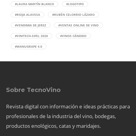
#LAURA MARTÍN BLANCO
#LOGOTIPO
#RIOJA ALAVESA
#RUBÉN CELORRIO LÁZARO
#VENDIMIA DE JEREZ
#VENTAS ONLINE DE VINO
#VINITECH-SIFEL 2026
#VINOS CÁNDIDO
#WANUGRAPE 4.0
Sobre TecnoVino
Revista digital con información e ideas prácticas para
profesionales de la industria del vino, bodegas,
productos enológicos, catas y maridajes.