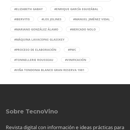
#ELIZABETH GABAY
#ENRIQUE GARCÍA EGUIZÁBAL
#IBERVITIS
#LOS JOLINES
#MANUEL JIMÉNEZ VIDAL
#MARIANO GONZÁLEZ ÁLAMO
#MERCADO NOLO
#MÁQUINA LAVACOPAS GLASSKEY
#PROCESO DE ELABORACIÓN
#PWC
#TONNELLERIE ROUSSEAU
#VINIFICACIÓN
#VIÑA TONDONIA BLANCO GRAN RESERVA 1981
Sobre TecnoVino
Revista digital con información e ideas prácticas para